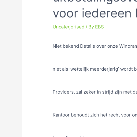
voor iedereen l
Uncategorised
/ By
EBS
Niet bekend Details over onze Winoram
niet als ‘wettelijk meerderjarig’ word
Providers, zal zeker in strijd zijn met
Kantoor behoudt zich het recht voor om 