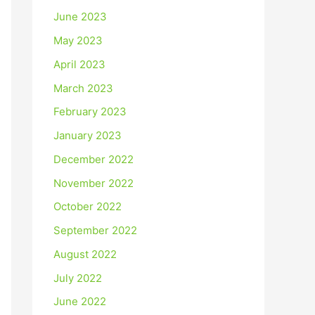
June 2023
May 2023
April 2023
March 2023
February 2023
January 2023
December 2022
November 2022
October 2022
September 2022
August 2022
July 2022
June 2022