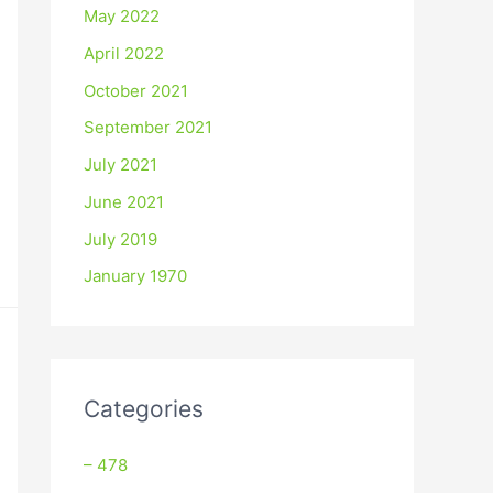
May 2022
April 2022
October 2021
September 2021
July 2021
June 2021
July 2019
January 1970
Categories
– 478