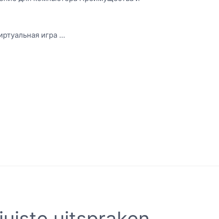
иртуальная игра …
uiste uitspraken