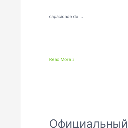
capacidade de …
Read More »
Официальный