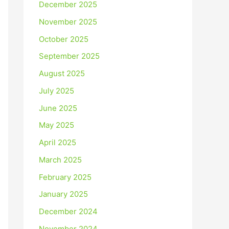
December 2025
November 2025
October 2025
September 2025
August 2025
July 2025
June 2025
May 2025
April 2025
March 2025
February 2025
January 2025
December 2024
November 2024