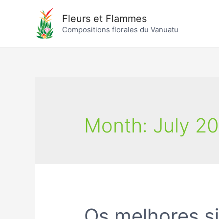
Fleurs et Flammes
Compositions florales du Vanuatu
Month: July 2
Os melhores s