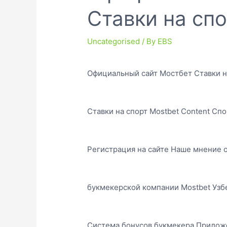
Ставки на сп
Uncategorised
/ By
EBS
Официальный сайт Мостбет Ставки н
Ставки на спорт Mostbet Content Сп
Регистрация на сайте Наше мнение 
букмекерской компании Mostbet Узбе
Система бонусов букмекера Прилож