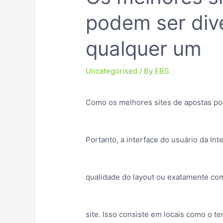
podem ser div
qualquer um
Uncategorised
/ By
EBS
Como os melhores sites de apostas po
Portanto, a interface do usuário da Int
qualidade do layout ou exatamente co
site. Isso consiste em locais como o t