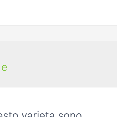
de
esto varieta sono