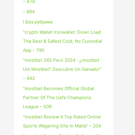
– 478
– 884
! Без рубрики
"crypto Wallet Ironwallet: Down Load
The Best & Safest Cold, No Custodial
App – 790
"mostbet 365 Perú 2024 ️: ¿mostbet
Um Mostbet? Descubre Un Ganador"
– 462
"mostbet Becomes Official Global
Partner Of The Uefa Champions
League – 509
"mostbet Review It Top Rated Online
Sports Wagering Site In Malta" – 204